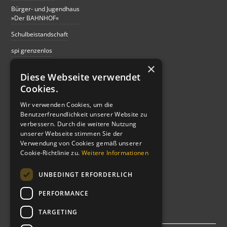
Bürger- und Jugendhaus
»Der BAHNHOF«
Schulbeistandschaft
spi grenzenlos
×
Diese Webseite verwendet
SCHULE
Cookies.
Hundertwasser-Schule
Wir verwenden Cookies, um die
Kopernikus Schule
Benutzerfreundlichkeit unserer Website zu
verbessern. Durch die weitere Nutzung
OSG Blankenhagen
unserer Webseite stimmen Sie der
OGS Neißeweg
Verwendung von Cookies gemäß unserer
Cookie-Richtlinie zu.
Weitere Informationen
OGS Overberg
UNBEDINGT ERFORDERLICH
OGS Martinschule
Schulsozialarbeit
PERFORMANCE
TARGETING